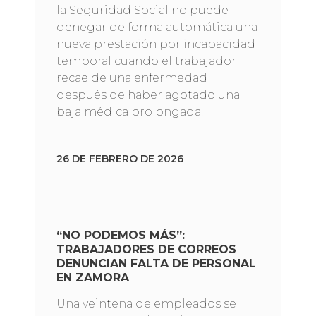
la Seguridad Social no puede
denegar de forma automática una
nueva prestación por incapacidad
temporal cuando el trabajador
recae de una enfermedad
después de haber agotado una
baja médica prolongada.
26 DE FEBRERO DE 2026
“NO PODEMOS MÁS”:
TRABAJADORES DE CORREOS
DENUNCIAN FALTA DE PERSONAL
EN ZAMORA
Una veintena de empleados se