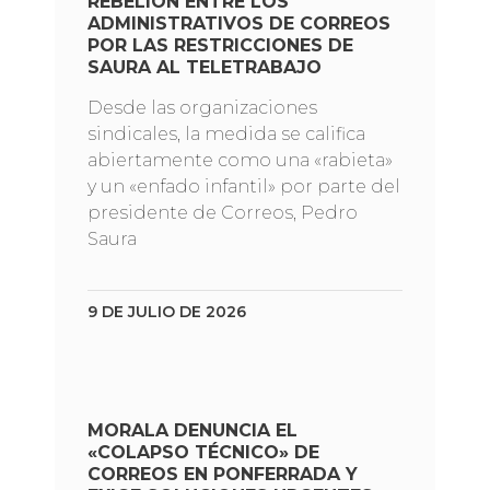
REBELIÓN ENTRE LOS
ADMINISTRATIVOS DE CORREOS
POR LAS RESTRICCIONES DE
SAURA AL TELETRABAJO
Desde las organizaciones
sindicales, la medida se califica
abiertamente como una «rabieta»
y un «enfado infantil» por parte del
presidente de Correos, Pedro
Saura
9 DE JULIO DE 2026
MORALA DENUNCIA EL
«COLAPSO TÉCNICO» DE
CORREOS EN PONFERRADA Y