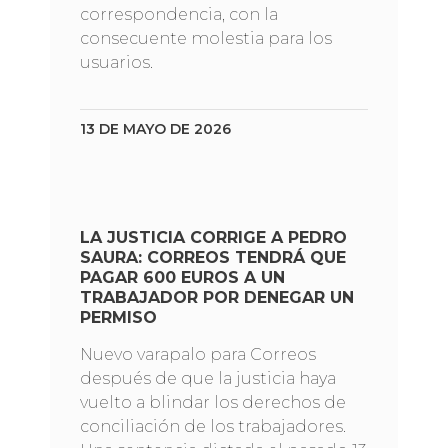
correspondencia, con la
consecuente molestia para los
usuarios.
13 DE MAYO DE 2026
LA JUSTICIA CORRIGE A PEDRO
SAURA: CORREOS TENDRÁ QUE
PAGAR 600 EUROS A UN
TRABAJADOR POR DENEGAR UN
PERMISO
Nuevo varapalo para Correos
después de que la justicia haya
vuelto a blindar los derechos de
conciliación de los trabajadores.