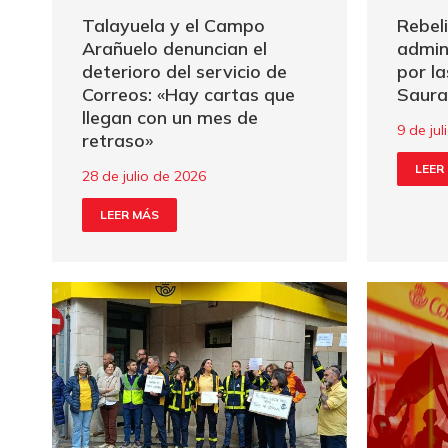
Talayuela y el Campo
Rebeli
Arañuelo denuncian el
admin
deterioro del servicio de
por la
Correos: «Hay cartas que
Saura
llegan con un mes de
9 de ju
retraso»
LEER
28 de julio de 2026
LEER MÁS