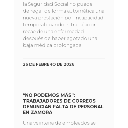
la Seguridad Social no puede
denegar de forma automática una
nueva prestación por incapacidad
temporal cuando el trabajador
recae de una enfermedad
después de haber agotado una
baja médica prolongada.
26 DE FEBRERO DE 2026
“NO PODEMOS MÁS”:
TRABAJADORES DE CORREOS
DENUNCIAN FALTA DE PERSONAL
EN ZAMORA
Una veintena de empleados se