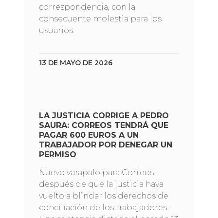
correspondencia, con la
consecuente molestia para los
usuarios.
13 DE MAYO DE 2026
LA JUSTICIA CORRIGE A PEDRO
SAURA: CORREOS TENDRÁ QUE
PAGAR 600 EUROS A UN
TRABAJADOR POR DENEGAR UN
PERMISO
Nuevo varapalo para Correos
después de que la justicia haya
vuelto a blindar los derechos de
conciliación de los trabajadores.