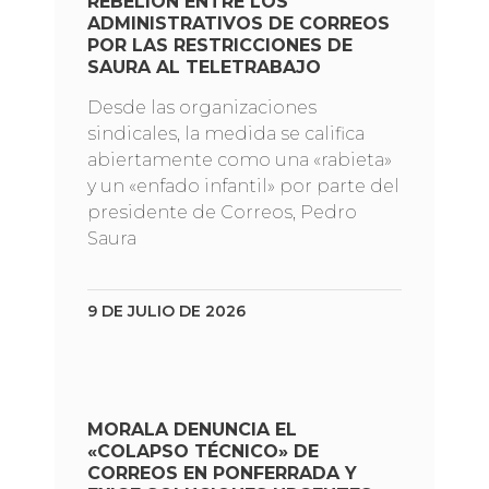
REBELIÓN ENTRE LOS
ADMINISTRATIVOS DE CORREOS
POR LAS RESTRICCIONES DE
SAURA AL TELETRABAJO
Desde las organizaciones
sindicales, la medida se califica
abiertamente como una «rabieta»
y un «enfado infantil» por parte del
presidente de Correos, Pedro
Saura
9 DE JULIO DE 2026
MORALA DENUNCIA EL
«COLAPSO TÉCNICO» DE
CORREOS EN PONFERRADA Y