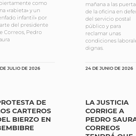
biertamente como
mañana a las puerta
na «rabieta» y un
de la oficina en def
enfado infantil» por
del servicio postal
arte del presidente
público y para
e Correos, Pedro
reclamar unas
aura
condiciones laboral
dignas.
 DE JULIO DE 2026
24 DE JUNIO DE 2026
PROTESTA DE
LA JUSTICIA
LOS CARTEROS
CORRIGE A
DEL BIERZO EN
PEDRO SAURA
BEMBIBRE
CORREOS