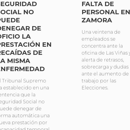
SEGURIDAD
FALTA DE
SOCIAL NO
PERSONAL E
PUEDE
ZAMORA
DENEGAR DE
Una veintena de
OFICIO LA
empleados se
PRESTACIÓN EN
concentra ante la
RECAÍDAS DE
oficina de Las Viñas 
LA MISMA
alerta de retrasos,
sobrecarga y dudas
ENFERMEDAD
ante el aumento de
l Tribunal Supremo
trabajo por las
a establecido en una
Elecciones.
entencia que la
eguridad Social no
uede denegar de
orma automática una
ueva prestación por
ncapacidad temporal