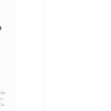
R
 de
or
la