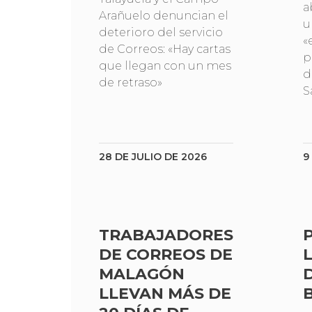
a
Arañuelo denuncian el
u
deterioro del servicio
«
de Correos: «Hay cartas
p
que llegan con un mes
d
de retraso»
S
28 DE JULIO DE 2026
9
TRABAJADORES
DE CORREOS DE
MALAGÓN
LLEVAN MÁS DE