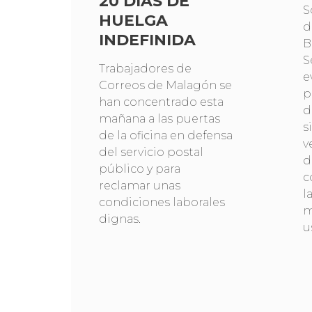
20 DÍAS DE
S
HUELGA
d
INDEFINIDA
B
S
Trabajadores de
e
Correos de Malagón se
p
han concentrado esta
d
mañana a las puertas
s
de la oficina en defensa
v
del servicio postal
d
público y para
c
reclamar unas
l
condiciones laborales
m
dignas.
u