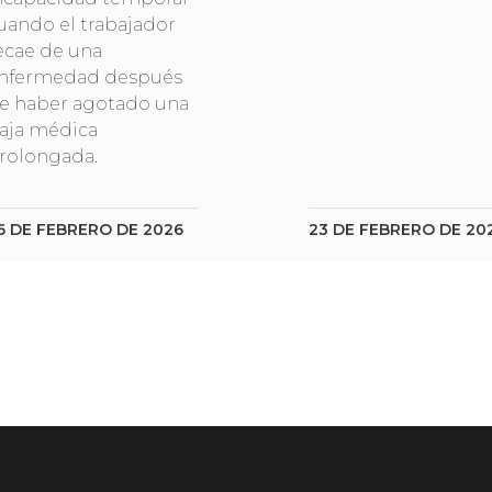
uando el trabajador
ecae de una
nfermedad después
e haber agotado una
aja médica
rolongada.
6 DE FEBRERO DE 2026
23 DE FEBRERO DE 20