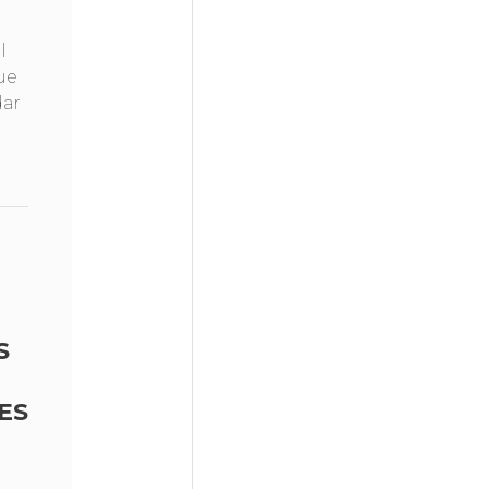
l
ue
dar
S
ES