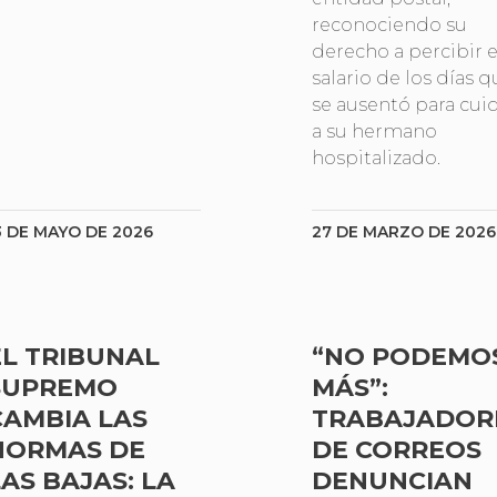
reconociendo su
derecho a percibir e
salario de los días q
se ausentó para cui
a su hermano
hospitalizado.
3 DE MAYO DE 2026
27 DE MARZO DE 2026
EL TRIBUNAL
“NO PODEMO
SUPREMO
MÁS”:
CAMBIA LAS
TRABAJADOR
NORMAS DE
DE CORREOS
LAS BAJAS: LA
DENUNCIAN