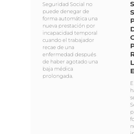
Seguridad Social no
puede denegar de
forma automática una
nueva prestación por
incapacidad temporal
cuando el trabajador
recae de una
enfermedad después
de haber agotado una
baja médica
prolongada.
E
h
s
S
p
f
n
i