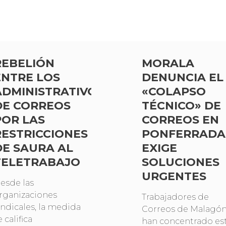
REBELIÓN
MORALA
ENTRE LOS
DENUNCIA EL
ADMINISTRATIVOS
«COLAPSO
DE CORREOS
TÉCNICO» DE
POR LAS
CORREOS EN
RESTRICCIONES
PONFERRADA
DE SAURA AL
EXIGE
TELETRABAJO
SOLUCIONES
URGENTES
esde las
rganizaciones
Trabajadores de
indicales, la medida
Correos de Malagón
e califica
han concentrado es