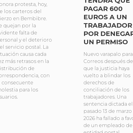
TENDRÁ QUE
onora protesta, hoy,
PAGAR 600
e los carteros del
EUROS A UN
ierzo en Bembibre.
TRABAJADOR
e quejan por la
POR DENEGA
vidente falta de
ersonal y el deterioro
UN PERMISO
el servicio postal. La
ituación causa cada
Nuevo varapalo para
ez más retrasos en la
Correos después de
istribución de
que la justicia haya
orrespondencia, con
vuelto a blindar los
a consecuente
derechos de
olestia para los
conciliación de los
suarios.
trabajadores. Una
sentencia dictada el
pasado 13 de marzo
2026 ha fallado a fav
de un empleado de 
entidad postal,