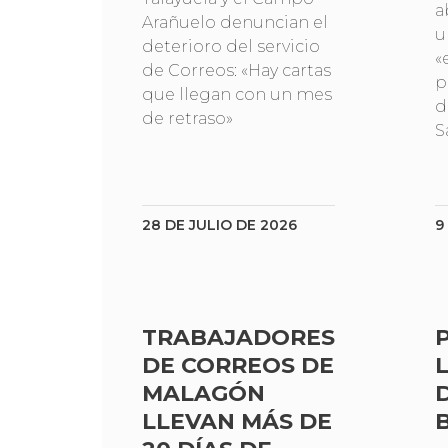
a
Arañuelo denuncian el
u
deterioro del servicio
«
de Correos: «Hay cartas
p
que llegan con un mes
d
de retraso»
S
28 DE JULIO DE 2026
9
TRABAJADORES
DE CORREOS DE
MALAGÓN
LLEVAN MÁS DE