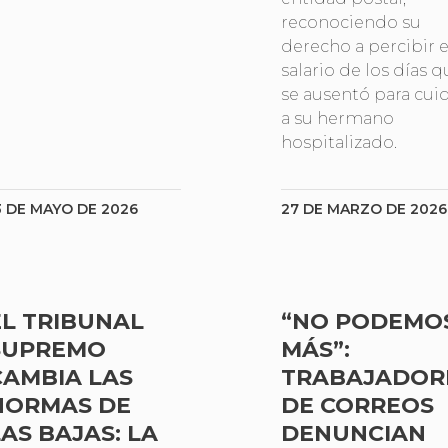
reconociendo su
derecho a percibir e
salario de los días q
se ausentó para cui
a su hermano
hospitalizado.
3 DE MAYO DE 2026
27 DE MARZO DE 2026
EL TRIBUNAL
“NO PODEMO
SUPREMO
MÁS”:
CAMBIA LAS
TRABAJADOR
NORMAS DE
DE CORREOS
LAS BAJAS: LA
DENUNCIAN