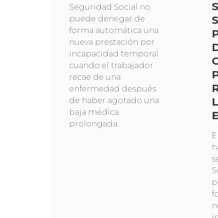
Seguridad Social no
puede denegar de
forma automática una
nueva prestación por
incapacidad temporal
cuando el trabajador
recae de una
enfermedad después
de haber agotado una
baja médica
prolongada.
E
h
s
S
p
f
n
i