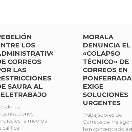
REBELIÓN
MORALA
ENTRE LOS
DENUNCIA EL
ADMINISTRATIVOS
«COLAPSO
DE CORREOS
TÉCNICO» DE
POR LAS
CORREOS EN
RESTRICCIONES
PONFERRADA
DE SAURA AL
EXIGE
TELETRABAJO
SOLUCIONES
URGENTES
esde las
rganizaciones
Trabajadores de
indicales, la medida
Correos de Malagón
e califica
han concentrado es