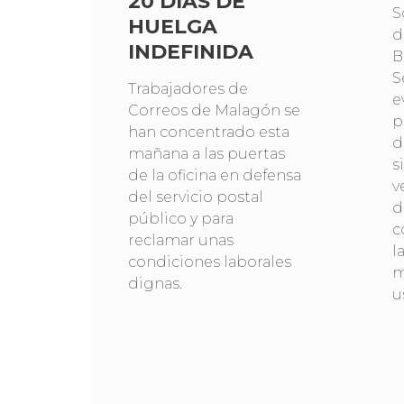
20 DÍAS DE
S
HUELGA
d
INDEFINIDA
B
S
Trabajadores de
e
Correos de Malagón se
p
han concentrado esta
d
mañana a las puertas
s
de la oficina en defensa
v
del servicio postal
d
público y para
c
reclamar unas
l
condiciones laborales
m
dignas.
u