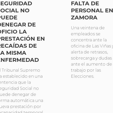
SEGURIDAD
FALTA DE
SOCIAL NO
PERSONAL E
PUEDE
ZAMORA
DENEGAR DE
Una veintena de
OFICIO LA
empleados se
PRESTACIÓN EN
concentra ante la
RECAÍDAS DE
oficina de Las Viñas 
LA MISMA
alerta de retrasos,
sobrecarga y dudas
ENFERMEDAD
ante el aumento de
l Tribunal Supremo
trabajo por las
a establecido en una
Elecciones.
entencia que la
eguridad Social no
uede denegar de
orma automática una
ueva prestación por
ncapacidad temporal