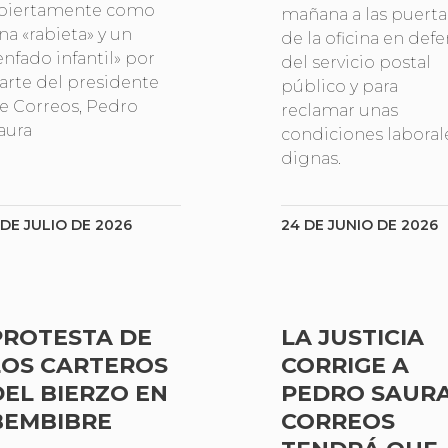
biertamente como
mañana a las puerta
na «rabieta» y un
de la oficina en def
enfado infantil» por
del servicio postal
arte del presidente
público y para
e Correos, Pedro
reclamar unas
aura
condiciones laboral
dignas.
 DE JULIO DE 2026
24 DE JUNIO DE 2026
PROTESTA DE
LA JUSTICIA
LOS CARTEROS
CORRIGE A
DEL BIERZO EN
PEDRO SAURA
BEMBIBRE
CORREOS