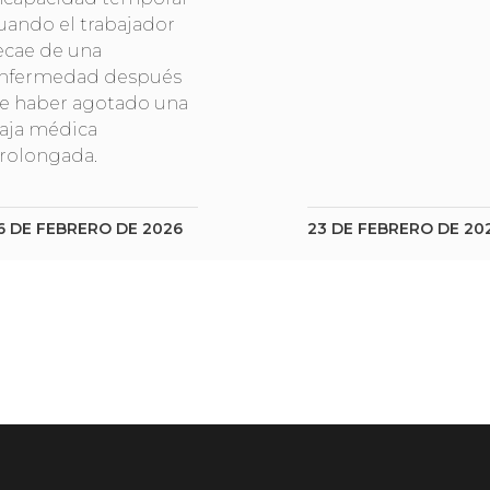
uando el trabajador
ecae de una
nfermedad después
e haber agotado una
aja médica
rolongada.
6 DE FEBRERO DE 2026
23 DE FEBRERO DE 20