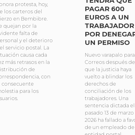
TENDRÁ QUE
onora protesta, hoy,
PAGAR 600
e los carteros del
EUROS A UN
ierzo en Bembibre.
TRABAJADOR
e quejan por la
POR DENEGA
vidente falta de
ersonal y el deterioro
UN PERMISO
el servicio postal. La
ituación causa cada
Nuevo varapalo para
ez más retrasos en la
Correos después de
istribución de
que la justicia haya
orrespondencia, con
vuelto a blindar los
a consecuente
derechos de
olestia para los
conciliación de los
suarios.
trabajadores. Una
sentencia dictada el
pasado 13 de marzo
2026 ha fallado a fav
de un empleado de 
entidad postal,