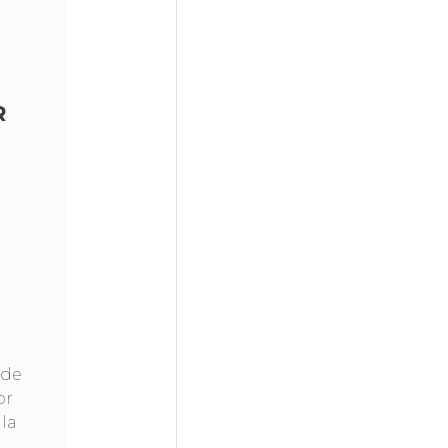
R
 de
or
la