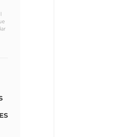
l
ue
dar
S
ES