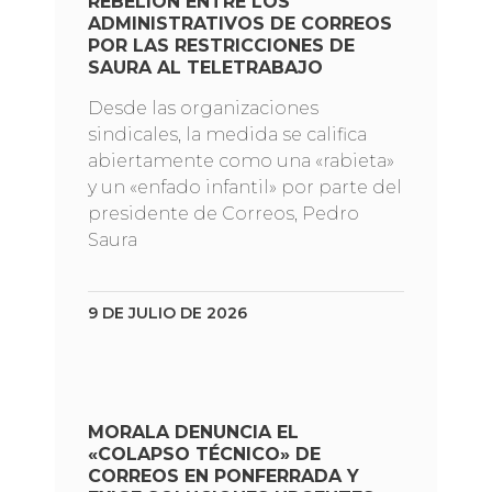
REBELIÓN ENTRE LOS
ADMINISTRATIVOS DE CORREOS
POR LAS RESTRICCIONES DE
SAURA AL TELETRABAJO
Desde las organizaciones
sindicales, la medida se califica
abiertamente como una «rabieta»
y un «enfado infantil» por parte del
presidente de Correos, Pedro
Saura
9 DE JULIO DE 2026
MORALA DENUNCIA EL
«COLAPSO TÉCNICO» DE
CORREOS EN PONFERRADA Y