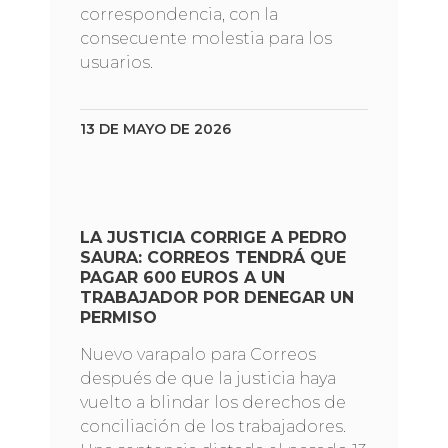
correspondencia, con la
consecuente molestia para los
usuarios.
13 DE MAYO DE 2026
LA JUSTICIA CORRIGE A PEDRO
SAURA: CORREOS TENDRÁ QUE
PAGAR 600 EUROS A UN
TRABAJADOR POR DENEGAR UN
PERMISO
Nuevo varapalo para Correos
después de que la justicia haya
vuelto a blindar los derechos de
conciliación de los trabajadores.