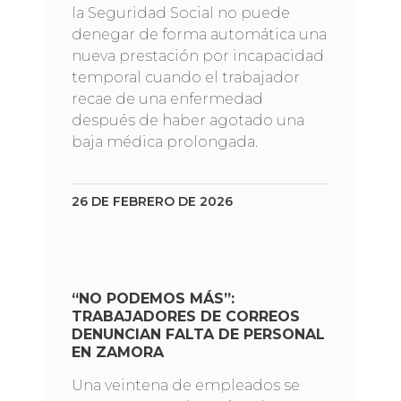
la Seguridad Social no puede
denegar de forma automática una
nueva prestación por incapacidad
temporal cuando el trabajador
recae de una enfermedad
después de haber agotado una
baja médica prolongada.
26 DE FEBRERO DE 2026
“NO PODEMOS MÁS”:
TRABAJADORES DE CORREOS
DENUNCIAN FALTA DE PERSONAL
EN ZAMORA
Una veintena de empleados se