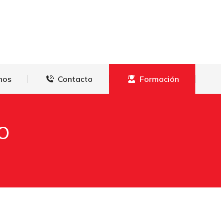
derechos
Contacto
Formación
hos
Contacto
Formación
O