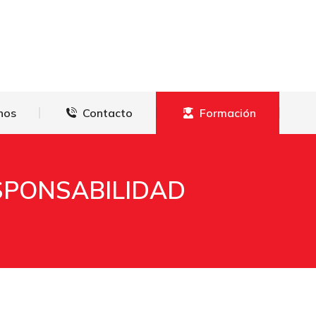
derechos
Contacto
Formación
hos
Contacto
Formación
SPONSABILIDAD