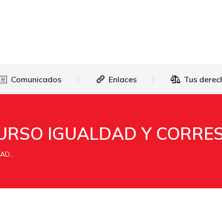
as
Comunicados
Enlaces
Tus 
Comunicados
Enlaces
Tus derec
CURSO IGUALDAD Y CORRE
DAD…