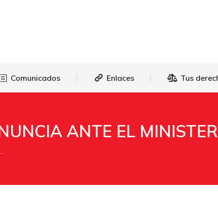
as
Comunicados
Enlaces
Tus 
Comunicados
Enlaces
Tus derec
ENUNCIA ANTE EL MINISTE
E…