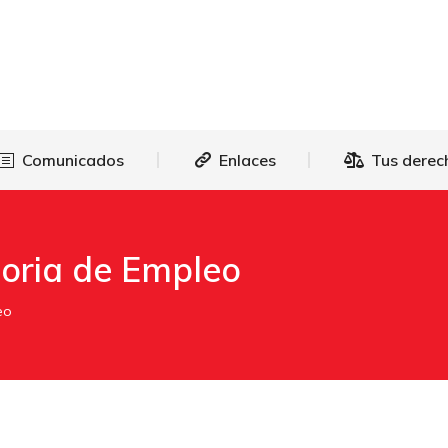
as
Comunicados
Enlaces
Tus 
Comunicados
Enlaces
Tus derec
oria de Empleo
eo