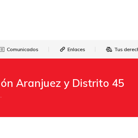
as
Comunicados
Enlaces
Tus 
Comunicados
Enlaces
Tus derec
jón Aranjuez y Distrito 45
…