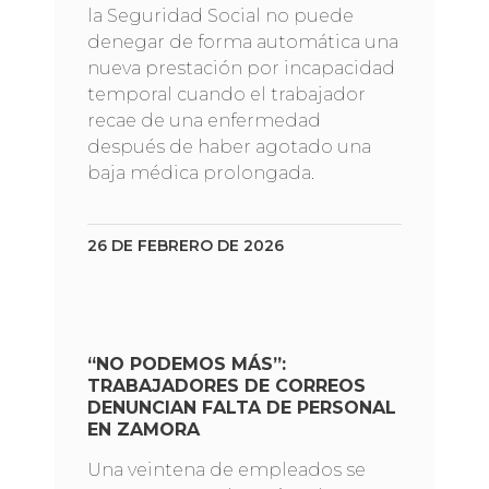
la Seguridad Social no puede
denegar de forma automática una
nueva prestación por incapacidad
temporal cuando el trabajador
recae de una enfermedad
después de haber agotado una
baja médica prolongada.
26 DE FEBRERO DE 2026
“NO PODEMOS MÁS”:
TRABAJADORES DE CORREOS
DENUNCIAN FALTA DE PERSONAL
EN ZAMORA
Una veintena de empleados se