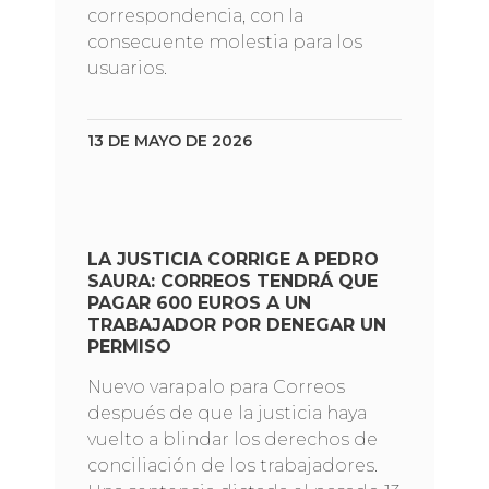
correspondencia, con la
consecuente molestia para los
usuarios.
13 DE MAYO DE 2026
LA JUSTICIA CORRIGE A PEDRO
SAURA: CORREOS TENDRÁ QUE
PAGAR 600 EUROS A UN
TRABAJADOR POR DENEGAR UN
PERMISO
Nuevo varapalo para Correos
después de que la justicia haya
vuelto a blindar los derechos de
conciliación de los trabajadores.