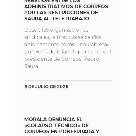
REBELIÓN ENTRE LOS
ADMINISTRATIVOS DE CORREOS
POR LAS RESTRICCIONES DE
SAURA AL TELETRABAJO
Desde las organizaciones
sindicales, la medida se califica
abiertamente como una «rabieta»
y un «enfado infantil» por parte del
presidente de Correos, Pedro
Saura
9 DE JULIO DE 2026
MORALA DENUNCIA EL
«COLAPSO TÉCNICO» DE
CORREOS EN PONFERRADA Y