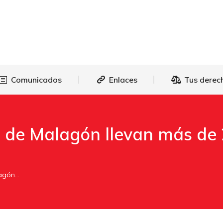
as
Comunicados
Enlaces
Tus 
Comunicados
Enlaces
Tus derec
 de Malagón llevan más de 
lagón…