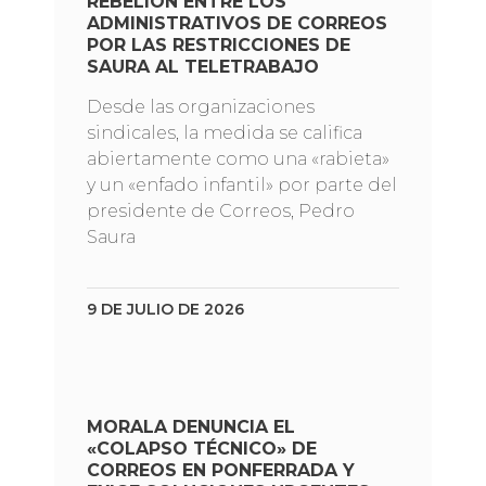
REBELIÓN ENTRE LOS
ADMINISTRATIVOS DE CORREOS
POR LAS RESTRICCIONES DE
SAURA AL TELETRABAJO
Desde las organizaciones
sindicales, la medida se califica
abiertamente como una «rabieta»
y un «enfado infantil» por parte del
presidente de Correos, Pedro
Saura
9 DE JULIO DE 2026
MORALA DENUNCIA EL
«COLAPSO TÉCNICO» DE
CORREOS EN PONFERRADA Y