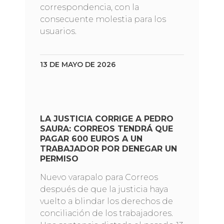
correspondencia, con la
consecuente molestia para los
usuarios.
13 DE MAYO DE 2026
LA JUSTICIA CORRIGE A PEDRO
SAURA: CORREOS TENDRÁ QUE
PAGAR 600 EUROS A UN
TRABAJADOR POR DENEGAR UN
PERMISO
Nuevo varapalo para Correos
después de que la justicia haya
vuelto a blindar los derechos de
conciliación de los trabajadores.