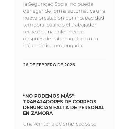
la Seguridad Social no puede
denegar de forma automática una
nueva prestación por incapacidad
temporal cuando el trabajador
recae de una enfermedad
después de haber agotado una
baja médica prolongada.
26 DE FEBRERO DE 2026
“NO PODEMOS MÁS”:
TRABAJADORES DE CORREOS
DENUNCIAN FALTA DE PERSONAL
EN ZAMORA
Una veintena de empleados se