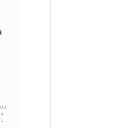
R
 de
or
la