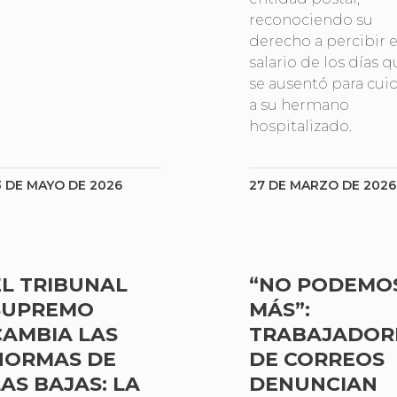
reconociendo su
derecho a percibir e
salario de los días q
se ausentó para cui
a su hermano
hospitalizado.
3 DE MAYO DE 2026
27 DE MARZO DE 2026
EL TRIBUNAL
“NO PODEMO
SUPREMO
MÁS”:
CAMBIA LAS
TRABAJADOR
NORMAS DE
DE CORREOS
LAS BAJAS: LA
DENUNCIAN