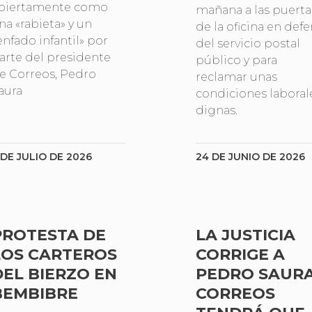
biertamente como
mañana a las puerta
na «rabieta» y un
de la oficina en def
enfado infantil» por
del servicio postal
arte del presidente
público y para
e Correos, Pedro
reclamar unas
aura
condiciones laboral
dignas.
 DE JULIO DE 2026
24 DE JUNIO DE 2026
PROTESTA DE
LA JUSTICIA
LOS CARTEROS
CORRIGE A
DEL BIERZO EN
PEDRO SAURA
BEMBIBRE
CORREOS