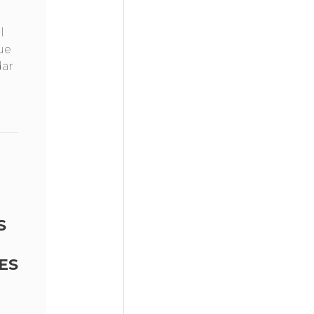
l
ue
dar
S
ES