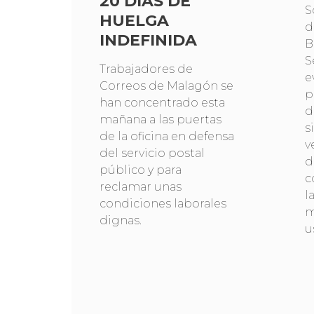
20 DÍAS DE
S
HUELGA
d
INDEFINIDA
B
S
Trabajadores de
e
Correos de Malagón se
p
han concentrado esta
d
mañana a las puertas
s
de la oficina en defensa
v
del servicio postal
d
público y para
c
reclamar unas
l
condiciones laborales
m
dignas.
u