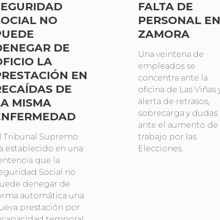
SEGURIDAD
FALTA DE
SOCIAL NO
PERSONAL E
PUEDE
ZAMORA
DENEGAR DE
Una veintena de
OFICIO LA
empleados se
PRESTACIÓN EN
concentra ante la
RECAÍDAS DE
oficina de Las Viñas 
LA MISMA
alerta de retrasos,
sobrecarga y dudas
ENFERMEDAD
ante el aumento de
l Tribunal Supremo
trabajo por las
a establecido en una
Elecciones.
entencia que la
eguridad Social no
uede denegar de
orma automática una
ueva prestación por
ncapacidad temporal