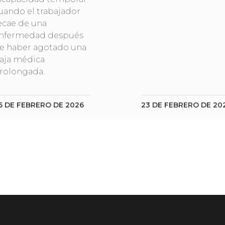
uando el trabajador
ecae de una
nfermedad después
e haber agotado una
aja médica
rolongada.
6 DE FEBRERO DE 2026
23 DE FEBRERO DE 20