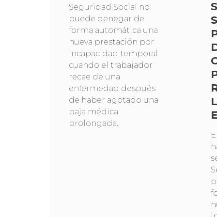
Seguridad Social no
puede denegar de
forma automática una
nueva prestación por
incapacidad temporal
cuando el trabajador
recae de una
enfermedad después
de haber agotado una
baja médica
prolongada.
E
h
s
S
p
f
n
i