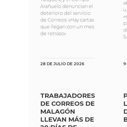
a
Arañuelo denuncian el
u
deterioro del servicio
«
de Correos: «Hay cartas
p
que llegan con un mes
d
de retraso»
S
28 DE JULIO DE 2026
9
TRABAJADORES
DE CORREOS DE
MALAGÓN
LLEVAN MÁS DE