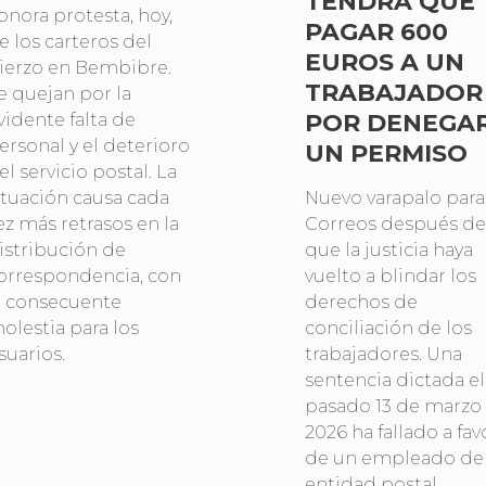
TENDRÁ QUE
onora protesta, hoy,
PAGAR 600
e los carteros del
EUROS A UN
ierzo en Bembibre.
TRABAJADOR
e quejan por la
POR DENEGA
vidente falta de
ersonal y el deterioro
UN PERMISO
el servicio postal. La
ituación causa cada
Nuevo varapalo para
ez más retrasos en la
Correos después de
istribución de
que la justicia haya
orrespondencia, con
vuelto a blindar los
a consecuente
derechos de
olestia para los
conciliación de los
suarios.
trabajadores. Una
sentencia dictada el
pasado 13 de marzo
2026 ha fallado a fav
de un empleado de 
entidad postal,