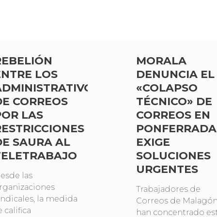
REBELIÓN
MORALA
ENTRE LOS
DENUNCIA EL
ADMINISTRATIVOS
«COLAPSO
DE CORREOS
TÉCNICO» DE
POR LAS
CORREOS EN
RESTRICCIONES
PONFERRADA
DE SAURA AL
EXIGE
TELETRABAJO
SOLUCIONES
URGENTES
esde las
rganizaciones
Trabajadores de
indicales, la medida
Correos de Malagón
e califica
han concentrado es