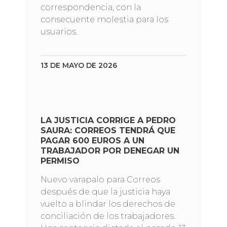
correspondencia, con la
consecuente molestia para los
usuarios.
13 DE MAYO DE 2026
LA JUSTICIA CORRIGE A PEDRO
SAURA: CORREOS TENDRÁ QUE
PAGAR 600 EUROS A UN
TRABAJADOR POR DENEGAR UN
PERMISO
Nuevo varapalo para Correos
después de que la justicia haya
vuelto a blindar los derechos de
conciliación de los trabajadores.