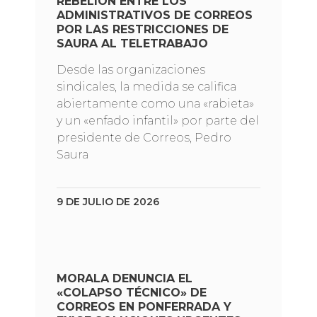
REBELIÓN ENTRE LOS
ADMINISTRATIVOS DE CORREOS
POR LAS RESTRICCIONES DE
SAURA AL TELETRABAJO
Desde las organizaciones
sindicales, la medida se califica
abiertamente como una «rabieta»
y un «enfado infantil» por parte del
presidente de Correos, Pedro
Saura
9 DE JULIO DE 2026
MORALA DENUNCIA EL
«COLAPSO TÉCNICO» DE
CORREOS EN PONFERRADA Y