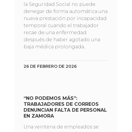
la Seguridad Social no puede
denegar de forma automática una
nueva prestación por incapacidad
temporal cuando el trabajador
recae de una enfermedad
después de haber agotado una
baja médica prolongada.
26 DE FEBRERO DE 2026
“NO PODEMOS MÁS”:
TRABAJADORES DE CORREOS
DENUNCIAN FALTA DE PERSONAL
EN ZAMORA
Una veintena de empleados se