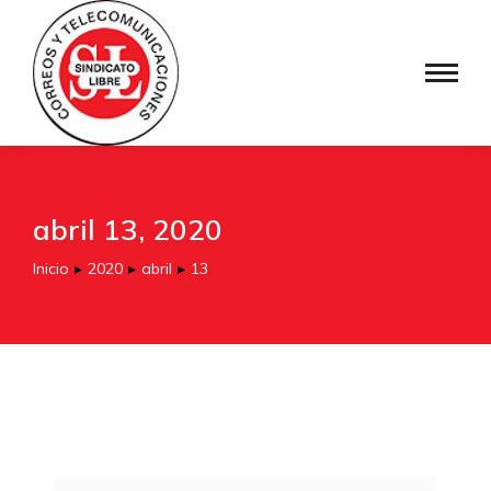
abril 13, 2020
Inicio
2020
abril
13
Estás aquí: