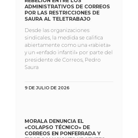
REBELIÓN ENTRE LOS
ADMINISTRATIVOS DE CORREOS
POR LAS RESTRICCIONES DE
SAURA AL TELETRABAJO
Desde las organizaciones
sindicales, la medida se califica
abiertamente como una «rabieta»
y un «enfado infantil» por parte del
presidente de Correos, Pedro
Saura
9 DE JULIO DE 2026
MORALA DENUNCIA EL
«COLAPSO TÉCNICO» DE
CORREOS EN PONFERRADA Y