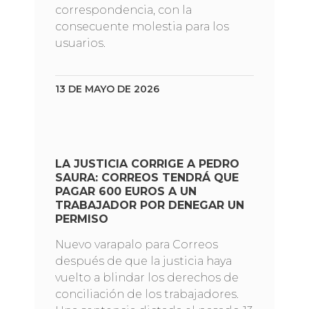
correspondencia, con la
consecuente molestia para los
usuarios.
13 DE MAYO DE 2026
LA JUSTICIA CORRIGE A PEDRO
SAURA: CORREOS TENDRÁ QUE
PAGAR 600 EUROS A UN
TRABAJADOR POR DENEGAR UN
PERMISO
Nuevo varapalo para Correos
después de que la justicia haya
vuelto a blindar los derechos de
conciliación de los trabajadores.