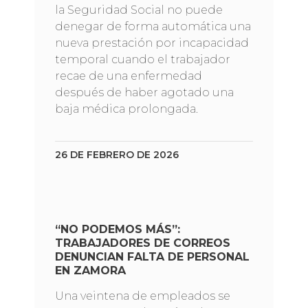
la Seguridad Social no puede
denegar de forma automática una
nueva prestación por incapacidad
temporal cuando el trabajador
recae de una enfermedad
después de haber agotado una
baja médica prolongada.
26 DE FEBRERO DE 2026
“NO PODEMOS MÁS”:
TRABAJADORES DE CORREOS
DENUNCIAN FALTA DE PERSONAL
EN ZAMORA
Una veintena de empleados se