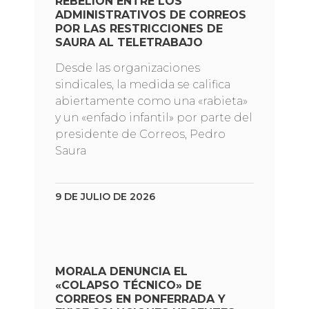
REBELIÓN ENTRE LOS
ADMINISTRATIVOS DE CORREOS
POR LAS RESTRICCIONES DE
SAURA AL TELETRABAJO
Desde las organizaciones
sindicales, la medida se califica
abiertamente como una «rabieta»
y un «enfado infantil» por parte del
presidente de Correos, Pedro
Saura
9 DE JULIO DE 2026
MORALA DENUNCIA EL
«COLAPSO TÉCNICO» DE
CORREOS EN PONFERRADA Y