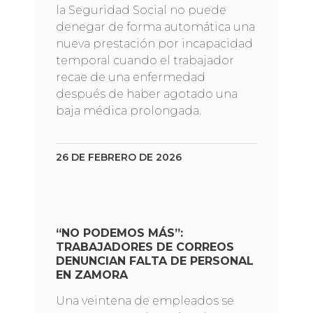
la Seguridad Social no puede
denegar de forma automática una
nueva prestación por incapacidad
temporal cuando el trabajador
recae de una enfermedad
después de haber agotado una
baja médica prolongada.
26 DE FEBRERO DE 2026
“NO PODEMOS MÁS”:
TRABAJADORES DE CORREOS
DENUNCIAN FALTA DE PERSONAL
EN ZAMORA
Una veintena de empleados se