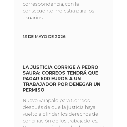
correspondencia, con la
consecuente molestia para los
usuarios.
13 DE MAYO DE 2026
LA JUSTICIA CORRIGE A PEDRO
SAURA: CORREOS TENDRÁ QUE
PAGAR 600 EUROS A UN
TRABAJADOR POR DENEGAR UN
PERMISO
Nuevo varapalo para Correos
después de que la justicia haya
vuelto a blindar los derechos de
conciliación de los trabajadores.