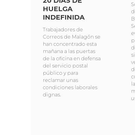
20 DÍAS DE
S
HUELGA
d
INDEFINIDA
B
S
Trabajadores de
e
Correos de Malagón se
p
han concentrado esta
d
mañana a las puertas
s
de la oficina en defensa
v
del servicio postal
d
público y para
c
reclamar unas
l
condiciones laborales
m
dignas.
u