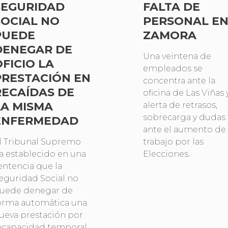
SEGURIDAD
FALTA DE
SOCIAL NO
PERSONAL E
PUEDE
ZAMORA
DENEGAR DE
Una veintena de
OFICIO LA
empleados se
PRESTACIÓN EN
concentra ante la
RECAÍDAS DE
oficina de Las Viñas 
LA MISMA
alerta de retrasos,
sobrecarga y dudas
ENFERMEDAD
ante el aumento de
l Tribunal Supremo
trabajo por las
a establecido en una
Elecciones.
entencia que la
eguridad Social no
uede denegar de
orma automática una
ueva prestación por
ncapacidad temporal