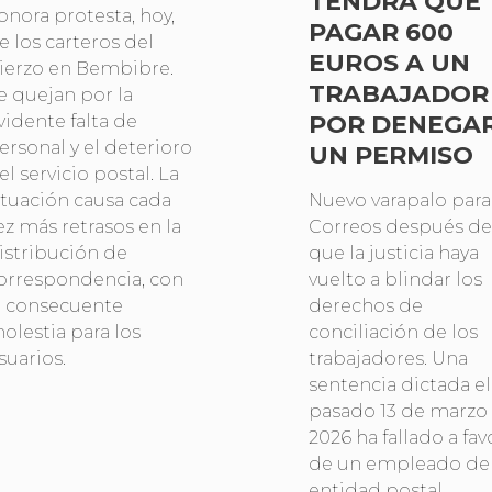
TENDRÁ QUE
onora protesta, hoy,
PAGAR 600
e los carteros del
EUROS A UN
ierzo en Bembibre.
TRABAJADOR
e quejan por la
POR DENEGA
vidente falta de
ersonal y el deterioro
UN PERMISO
el servicio postal. La
ituación causa cada
Nuevo varapalo para
ez más retrasos en la
Correos después de
istribución de
que la justicia haya
orrespondencia, con
vuelto a blindar los
a consecuente
derechos de
olestia para los
conciliación de los
suarios.
trabajadores. Una
sentencia dictada el
pasado 13 de marzo
2026 ha fallado a fav
de un empleado de 
entidad postal,