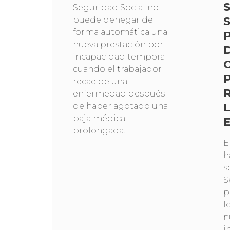
Seguridad Social no
puede denegar de
forma automática una
nueva prestación por
incapacidad temporal
cuando el trabajador
recae de una
enfermedad después
de haber agotado una
baja médica
prolongada.
E
h
s
S
p
f
n
i