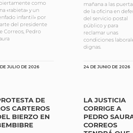
biertamente como
mañana a las puerta
na «rabieta» y un
de la oficina en def
enfado infantil» por
del servicio postal
arte del presidente
público y para
e Correos, Pedro
reclamar unas
aura
condiciones laboral
dignas.
 DE JULIO DE 2026
24 DE JUNIO DE 2026
PROTESTA DE
LA JUSTICIA
LOS CARTEROS
CORRIGE A
DEL BIERZO EN
PEDRO SAURA
BEMBIBRE
CORREOS