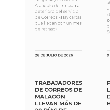
a
Arañuelo denuncian el
u
deterioro del servicio
«
de Correos: «Hay cartas
p
que llegan con un mes
d
de retraso»
S
28 DE JULIO DE 2026
9
TRABAJADORES
DE CORREOS DE
MALAGÓN
LLEVAN MÁS DE