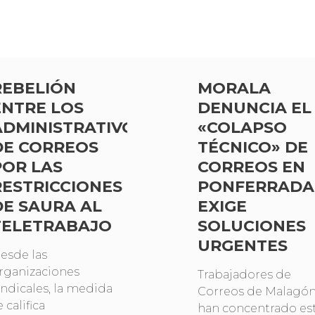
REBELIÓN
MORALA
ENTRE LOS
DENUNCIA EL
ADMINISTRATIVOS
«COLAPSO
DE CORREOS
TÉCNICO» DE
POR LAS
CORREOS EN
RESTRICCIONES
PONFERRADA
DE SAURA AL
EXIGE
TELETRABAJO
SOLUCIONES
URGENTES
esde las
rganizaciones
Trabajadores de
indicales, la medida
Correos de Malagón
e califica
han concentrado es