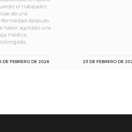
uando el trabajador
ecae de una
nfermedad después
e haber agotado una
aja médica
rolongada.
6 DE FEBRERO DE 2026
23 DE FEBRERO DE 20