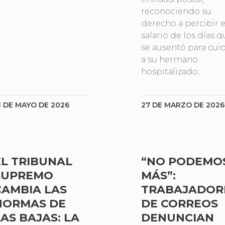
reconociendo su
derecho a percibir e
salario de los días q
se ausentó para cui
a su hermano
hospitalizado.
3 DE MAYO DE 2026
27 DE MARZO DE 2026
EL TRIBUNAL
“NO PODEMO
SUPREMO
MÁS”:
CAMBIA LAS
TRABAJADOR
NORMAS DE
DE CORREOS
LAS BAJAS: LA
DENUNCIAN