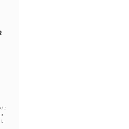
R
 de
or
la