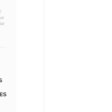
l
ue
dar
S
ES