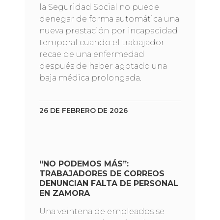
la Seguridad Social no puede
denegar de forma automática una
nueva prestación por incapacidad
temporal cuando el trabajador
recae de una enfermedad
después de haber agotado una
baja médica prolongada.
26 DE FEBRERO DE 2026
“NO PODEMOS MÁS”:
TRABAJADORES DE CORREOS
DENUNCIAN FALTA DE PERSONAL
EN ZAMORA
Una veintena de empleados se