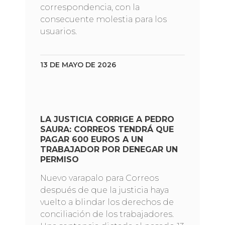
correspondencia, con la
consecuente molestia para los
usuarios.
13 DE MAYO DE 2026
LA JUSTICIA CORRIGE A PEDRO
SAURA: CORREOS TENDRÁ QUE
PAGAR 600 EUROS A UN
TRABAJADOR POR DENEGAR UN
PERMISO
Nuevo varapalo para Correos
después de que la justicia haya
vuelto a blindar los derechos de
conciliación de los trabajadores.