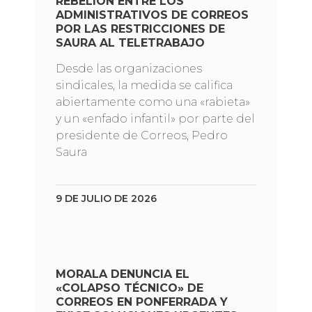
REBELIÓN ENTRE LOS
ADMINISTRATIVOS DE CORREOS
POR LAS RESTRICCIONES DE
SAURA AL TELETRABAJO
Desde las organizaciones
sindicales, la medida se califica
abiertamente como una «rabieta»
y un «enfado infantil» por parte del
presidente de Correos, Pedro
Saura
9 DE JULIO DE 2026
MORALA DENUNCIA EL
«COLAPSO TÉCNICO» DE
CORREOS EN PONFERRADA Y