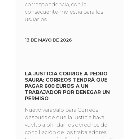
correspondencia, con la
consecuente molestia para los
usuarios.
13 DE MAYO DE 2026
LA JUSTICIA CORRIGE A PEDRO
SAURA: CORREOS TENDRÁ QUE
PAGAR 600 EUROS A UN
TRABAJADOR POR DENEGAR UN
PERMISO
Nuevo varapalo para Correos
después de que la justicia haya
vuelto a blindar los derechos de
conciliación de los trabajadores.