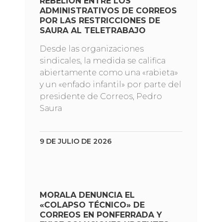
REBELIÓN ENTRE LOS
ADMINISTRATIVOS DE CORREOS
POR LAS RESTRICCIONES DE
SAURA AL TELETRABAJO
Desde las organizaciones
sindicales, la medida se califica
abiertamente como una «rabieta»
y un «enfado infantil» por parte del
presidente de Correos, Pedro
Saura
9 DE JULIO DE 2026
MORALA DENUNCIA EL
«COLAPSO TÉCNICO» DE
CORREOS EN PONFERRADA Y