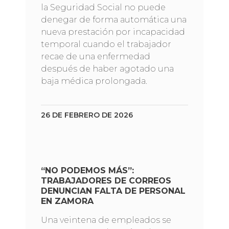
la Seguridad Social no puede
denegar de forma automática una
nueva prestación por incapacidad
temporal cuando el trabajador
recae de una enfermedad
después de haber agotado una
baja médica prolongada.
26 DE FEBRERO DE 2026
“NO PODEMOS MÁS”:
TRABAJADORES DE CORREOS
DENUNCIAN FALTA DE PERSONAL
EN ZAMORA
Una veintena de empleados se