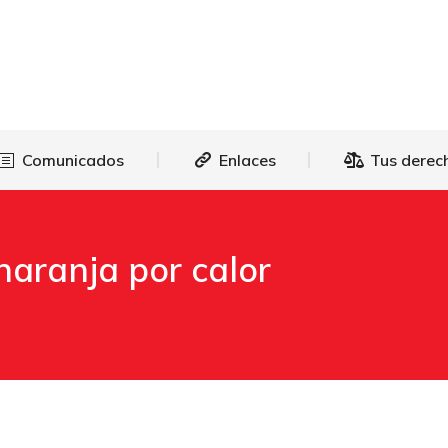
as
Comunicados
Enlaces
Tus 
Comunicados
Enlaces
Tus derec
naranja por calor