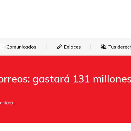
as
Comunicados
Enlaces
Tus 
Comunicados
Enlaces
Tus derec
orreos: gastará 131 millone
gastará…